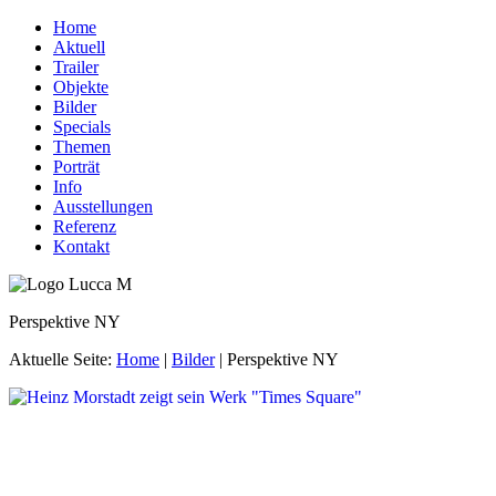
Home
Aktuell
Trailer
Objekte
Bilder
Specials
Themen
Porträt
Info
Ausstellungen
Referenz
Kontakt
Perspektive NY
Aktuelle Seite:
Home
|
Bilder
|
Perspektive NY