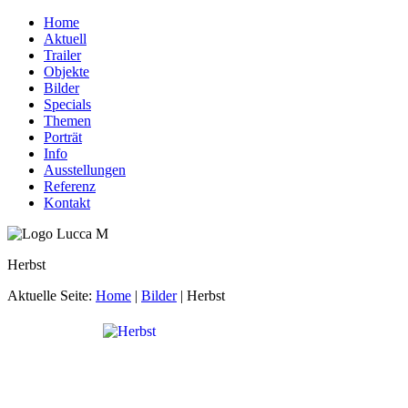
Home
Aktuell
Trailer
Objekte
Bilder
Specials
Themen
Porträt
Info
Ausstellungen
Referenz
Kontakt
Herbst
Aktuelle Seite:
Home
|
Bilder
|
Herbst